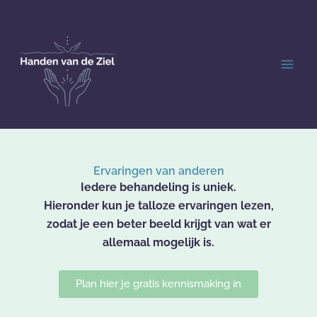
Ga
naar
de
inhoud
Ervaringen van anderen
Iedere behandeling is uniek.
Hieronder kun je talloze ervaringen lezen,
zodat je een beter beeld krijgt van wat er
allemaal mogelijk is.
Plan hier je gratis kennismaking in